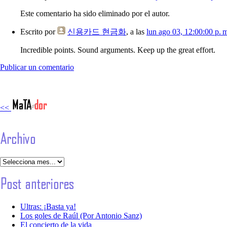
Este comentario ha sido eliminado por el autor.
Escrito por
신용카드 현금화
, a las
lun ago 03, 12:00:00 p. 
Incredible points. Sound arguments. Keep up the great effort.
Publicar un comentario
<<
Ultras: ¡Basta ya!
Los goles de Raúl (Por Antonio Sanz)
El concierto de la vida