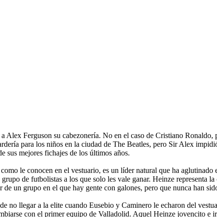
 a Alex Ferguson su cabezonería. No en el caso de Cristiano Ronaldo, p
dería para los niños en la ciudad de The Beatles, pero Sir Alex impidió
e sus mejores fichajes de los últimos años.
omo le conocen en el vestuario, es un líder natural que ha aglutinado e
un grupo de futbolistas a los que solo les vale ganar. Heinze representa l
er de un grupo en el que hay gente con galones, pero que nunca han sid
de no llegar a la elite cuando Eusebio y Caminero le echaron del vestua
mbiarse con el primer equipo de Valladolid. Aquel Heinze jovencito e ir