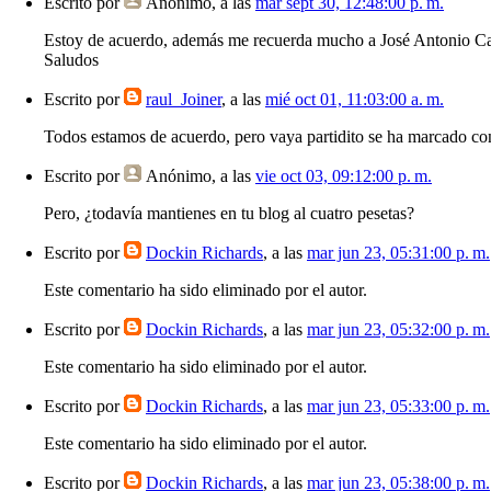
Escrito por
Anónimo
, a las
mar sept 30, 12:48:00 p. m.
Estoy de acuerdo, además me recuerda mucho a José Antonio Camac
Saludos
Escrito por
raul_Joiner
, a las
mié oct 01, 11:03:00 a. m.
Todos estamos de acuerdo, pero vaya partidito se ha marcado co
Escrito por
Anónimo
, a las
vie oct 03, 09:12:00 p. m.
Pero, ¿todavía mantienes en tu blog al cuatro pesetas?
Escrito por
Dockin Richards
, a las
mar jun 23, 05:31:00 p. m.
Este comentario ha sido eliminado por el autor.
Escrito por
Dockin Richards
, a las
mar jun 23, 05:32:00 p. m.
Este comentario ha sido eliminado por el autor.
Escrito por
Dockin Richards
, a las
mar jun 23, 05:33:00 p. m.
Este comentario ha sido eliminado por el autor.
Escrito por
Dockin Richards
, a las
mar jun 23, 05:38:00 p. m.