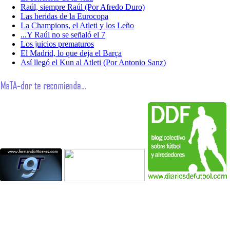
Raúl, siempre Raúl (Por Afredo Duro)
Las heridas de la Eurocopa
La Champions, el Atleti y los Leño
...Y Raúl no se señaló el 7
Los juicios prematuros
El Madrid, lo que deja el Barça
Así llegó el Kun al Atleti (Por Antonio Sanz)