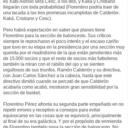
es Xabi Alonso será Cesc, o los dos, y Kaká y Cristiano
llegarán con toda probabilidad (Florentino podría traer de
una tacada a las tres promesas incumplidas de Calderón:
Kaká, Cristiano y Cesc).
Pero habrá expectación en saber que planes tiene
Florentino para la sección de baloncesto. Sus críticos
siempre le reprocharon el poco interés y el escaso cariño
que tuvo en su etapa en la presidencia por una sección muy
querida por el madridismo de la que están pendientes más
de 15.000 socios y que el resto de socios más futboleros
también la miran con el rabillo del ojo y se sienten
orgullosos de sus triunfos. Ramón Calderón y su directiva,
con Juan Carlos Sánchez a la cabeza, hasta que este
directivo dimitió cuando se percató de que Calderón
acabaría como acabó, mostraron gran sensibilidad por la
sección de basket.
Florentino Pérez afronta su segunda parte empeñado en no
repetir errores y receptivo a consejos para evitar
equivocarse en las cosas que se equivocó, principalmente
al final de su era galáctica. Y por el propósito de enmienda
de Florentino también pasa la sección de baloncesto. No