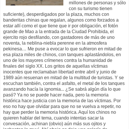
millones de personas y sólo
con su turismo tienen
suficiente), desperdigados por la plaza, muchos con
banderitas chinas que regalan, algunos como forzados a
estar allí como el que tiene que ir por obligación, el fotón
grande de Mao a la entrada de la Ciudad Prohibida, el
ejercito rojo desfilando, con gastadores de más de uno
noventa, la neblina-niebla perenne en la atmosfera
pekinesa… Me puse a evocar lo que sufrieron en mitad de
esa plaza miles de chinos, con tanques aplastándolos, en
uno de los mayores crímenes contra la humanidad de
finales del siglo XX. Los gritos de aquellas víctimas
inocentes que reclamaban libertad entre abril y junio de
1989 aún resuenan en mitad de la multitud de turistas. Y se
escuchan también, contra el asfalto, el metal de los tanques
avanzando hacía la ignomia... ¿Se sabrá algún día lo que
pasó? Ya no se puede hacer nada, pero la memoria
histórica hace justicia con la memoria de las víctimas. Por
eso no hay que olvidar para que no se vuelva a repetir, no
hay que perder la memoria histórica. Aquí los chinos no
quieren hablar del tema, cuando intentas sacar la
convesación, achinan (obvio) aún más sus ojitos y