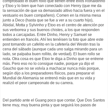
comprobado el buen rollo que tienen entre ellos Ronaldinho
y Etoo y lo bien que han conectado con Henry (que me da
la sensación de que va demasiado altivo hacia fuera y en el
vestuario es buen compañero). Comen en la misma mesa
junto a Deco (hasta que se fue a ver a su cuarto hijo),
Abidal, Motta y Sylvinho y Etoo es el centro de atención por
sus verborrea y sus buenos chistes, a los que responden
todos a carcajadas. Entre Dinho, Henry y Samuel se
entienden en francés. Ahí les tenéisen la foto que abre este
post tomando un cafelito en la cafetería del Westin tras la
cena del sábado (aunque cada uno salga mirando para un
lado, se palpaba buen rollito, de verdad). El buen rollo se
nota. Otra cosa es que Etoo le diga a Dinho que se entrene
más. Pero eso no lo consigue nadie, porque ya dijo el
Gaucho que no se volvía a machacar nunca más porque,
según dijo a los preparadores físicos, para preparar el
Mundial de Alemania se entrenó más que en su vida y
realizó el peor campeonato de su carrera.
Del partido ante el Guang poco que contar. Que Dos Santos
tiene muy, muy buena pinta y que seguirá los pasos de