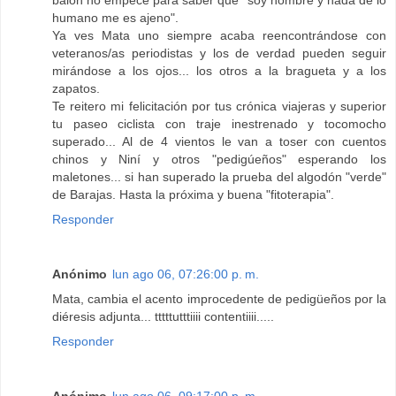
balón no empece para saber que "soy hombre y nada de lo
humano me es ajeno".
Ya ves Mata uno siempre acaba reencontrándose con
veteranos/as periodistas y los de verdad pueden seguir
mirándose a los ojos... los otros a la bragueta y a los
zapatos.
Te reitero mi felicitación por tus crónica viajeras y superior
tu paseo ciclista con traje inestrenado y tocomocho
superado... Al de 4 vientos le van a toser con cuentos
chinos y Niní y otros "pedigúeños" esperando los
maletones... si han superado la prueba del algodón "verde"
de Barajas. Hasta la próxima y buena "fitoterapia".
Responder
Anónimo
lun ago 06, 07:26:00 p. m.
Mata, cambia el acento improcedente de pedigüeños por la
diéresis adjunta... tttttutttiiii contentiiii.....
Responder