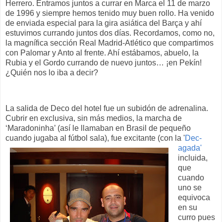
Herrero. Entramos juntos a currar en Marca el 11 de marzo
de 1996 y siempre hemos tenido muy buen rollo. Ha venido
de enviada especial para la gira asiática del Barça y ahí
estuvimos currando juntos dos días. Recordamos, como no,
la magnífica sección Real Madrid-Atlético que compartimos
con Palomar y Anto al frente. Ahí estábamos, abuelo, la
Rubia y el Gordo currando de nuevo juntos… ¡en Pekín!
¿Quién nos lo iba a decir?
La salida de Deco del hotel fue un subidón de adrenalina.
Cubrir en exclusiva, sin más medios, la marcha de
‘Maradoninha’ (así le llamaban en Brasil de pequeño
cuando jugaba al fútbol sala),
fue excitante (con la '
Dec-
agada'
incluida,
que
cuando
uno se
equivoca
en su
curro pues