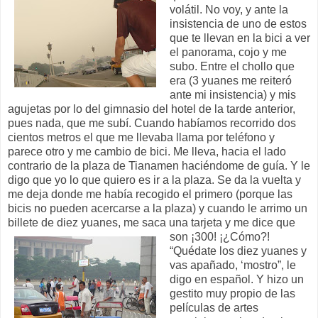
volátil. No voy, y ante la
insistencia de uno de estos
que te llevan en la bici a ver
el panorama, cojo y me
subo. Entre el chollo que
era (3 yuanes me reiteró
ante mi insistencia) y mis
agujetas por lo del gimnasio del hotel de la tarde anterior,
pues nada, que me subí. Cuando habíamos recorrido dos
cientos metros el que me llevaba llama por teléfono y
parece otro y me cambio de bici. Me lleva, hacia el lado
contrario de la plaza de Tianamen haciéndome de guía. Y le
digo que yo lo que quiero es ir a la plaza. Se da la vuelta y
me deja donde me había recogido el primero (porque las
bicis no pueden acercarse a la plaza) y cuando le arrimo un
billete de diez yuanes, me saca una tarjeta y me dice que
son ¡300! ¡¿Cómo?!
“Quédate los diez yuanes y
vas apañado, ‘mostro”, le
digo en español. Y hizo un
gestito muy propio de las
películas de artes