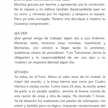
Muchas gracias por leerme y agradecido por la corrección.
No lo repasé y mi editora también ibaatropellada ayer en
su curro, y nerviosa por mi regreso, y tampoco lo repasó.
Pero ya está corregido. Reitero mis disculpas e imploro tu
(vuestra) comprensión...
@A VER
Que ganas tengo de trabajar algún día a sus órdenes.
Mientras tanto, tenemos esas comidas, masónicas y
libertarias, (no volveré a llegar tarde, lo prometo),
auténticas clases de periodismo. Y en Tiananmen (tenía la
obligación y la responsabilidad de ser sus ojos y su
'maleta') se respirará libertad algún día.
@Tod@s
Ya estoy en el Foro. Adoro el calor seco de mi ciudad, la
mejor del mundo, y la brisa eterna que corre por Cuatro
Vientos a media noche. Como hace 15 días, la noche antes
de partir a mi periplo asiático, anoche di buena cuenta de
una ración de oreja y otra de sepia. He dormido 7 horas.
Ya he desecho los maletones (un pastón de sobrepeso, me
sobré y fastidia pero es lógico, impuesto revolucionario del