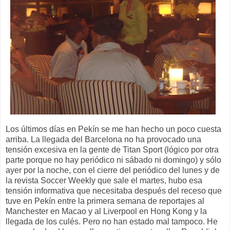
Los últimos días en Pekín se me han hecho un poco cuesta
arriba. La llegada del Barcelona no ha provocado una
tensión excesiva en la gente de Titan Sport (lógico por otra
parte porque no hay periódico ni sábado ni domingo) y sólo
ayer por la noche, con el cierre del periódico del lunes y de
la revista Soccer Weekly que sale el martes, hubo esa
tensión informativa que necesitaba después del receso que
tuve en Pekín entre la primera semana de reportajes al
Manchester en Macao y al Liverpool en Hong Kong y la
llegada de los culés. Pero no han estado mal tampoco. He