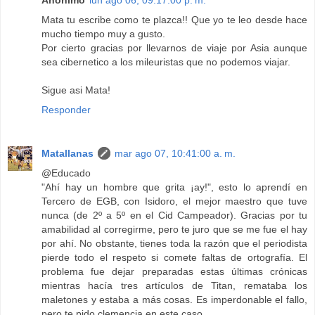
Anónimo
lun ago 06, 09:17:00 p. m.
Mata tu escribe como te plazca!! Que yo te leo desde hace
mucho tiempo muy a gusto.
Por cierto gracias por llevarnos de viaje por Asia aunque
sea cibernetico a los mileuristas que no podemos viajar.
Sigue asi Mata!
Responder
Matallanas
mar ago 07, 10:41:00 a. m.
@Educado
"Ahí hay un hombre que grita ¡ay!", esto lo aprendí en
Tercero de EGB, con Isidoro, el mejor maestro que tuve
nunca (de 2º a 5º en el Cid Campeador). Gracias por tu
amabilidad al corregirme, pero te juro que se me fue el hay
por ahí. No obstante, tienes toda la razón que el periodista
pierde todo el respeto si comete faltas de ortografía. El
problema fue dejar preparadas estas últimas crónicas
mientras hacía tres artículos de Titan, remataba los
maletones y estaba a más cosas. Es imperdonable el fallo,
pero te pido clemencia en este caso.