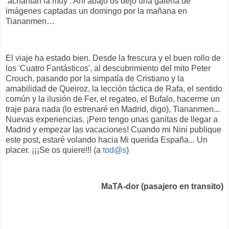
‘achantan la muy’. Ahí abajo os dejo una galería de
imágenes captadas un domingo por la mañana en
Tiananmen…
El viaje ha estado bien. Desde la frescura y el buen rollo de
los 'Cuatro Fantásticos', al descubrimiento del mito Peter
Crouch, pasando por la simpatía de Cristiano y la
amabilidad de Queiroz, la lección táctica de Rafa, el sentido
común y la ilusión de Fer, el regateo, el Bufalo, hacerme un
traje para nada (lo estrenaré en Madrid, digo), Tiananmen...
Nuevas experiencias. ¡Pero tengo unas ganitas de llegar a
Madrid y empezar las vacaciones! Cuando mi Nini publique
este post, estaré volando hacia Mi querida España... Un
placer. ¡¡¡Se os quiere!!! (a
tod@s
)
MaTA-dor (pasajero en transito)