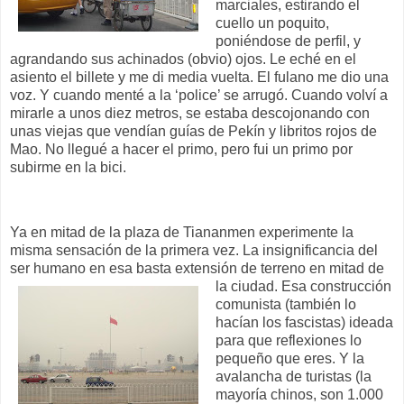
marciales, estirando el
cuello un poquito,
poniéndose de perfil, y
agrandando sus achinados (obvio) ojos. Le eché en el
asiento el billete y me di media vuelta. El fulano me dio una
voz. Y cuando menté a la ‘police’ se arrugó. Cuando volví a
mirarle a unos diez metros, se estaba descojonando con
unas viejas que vendían guías de Pekín y libritos rojos de
Mao. No llegué a hacer el primo, pero fui un primo por
subirme en la bici.
Ya en mitad de la plaza de Tiananmen experimente la
misma sensación de la primera vez. La insignificancia del
ser humano en esa basta extensión de terreno en mitad de
la ciudad. Esa
construcción
comunista (también lo
hacían los fascistas) ideada
para que reflexiones lo
pequeño que eres. Y la
avalancha de turistas (la
mayoría chinos, son 1.000