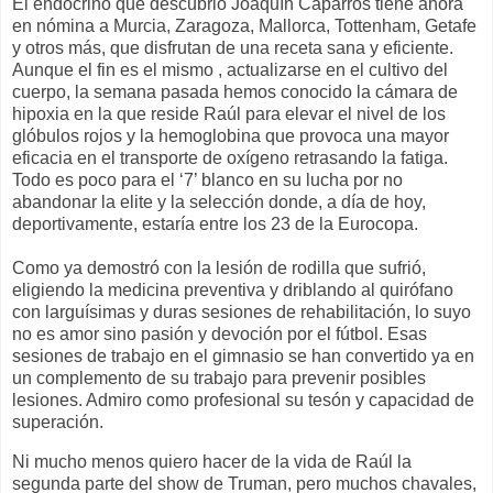
El endocrino que descubrió Joaquín Caparrós tiene ahora
en nómina a Murcia, Zaragoza, Mallorca, Tottenham, Getafe
y otros más, que disfrutan de una receta sana y eficiente.
Aunque el fin es el mismo , actualizarse en el cultivo del
cuerpo, la semana pasada hemos conocido la cámara de
hipoxia en la que reside Raúl para elevar el nivel de los
glóbulos rojos y la hemoglobina que provoca una mayor
eficacia en el transporte de oxígeno retrasando la fatiga.
Todo es poco para el ‘7’ blanco en su lucha por no
abandonar la elite y la selección donde, a día de hoy,
deportivamente, estaría entre los 23 de la Eurocopa.
Como ya demostró con la lesión de rodilla que sufrió,
eligiendo la medicina preventiva y driblando al quirófano
con larguísimas y duras sesiones de rehabilitación, lo suyo
no es amor sino pasión y devoción por el fútbol. Esas
sesiones de trabajo en el gimnasio se han convertido ya en
un complemento de su trabajo para prevenir posibles
lesiones. Admiro como profesional su tesón y capacidad de
superación.
Ni mucho menos quiero hacer de la vida de Raúl la
segunda parte del show de Truman, pero muchos chavales,