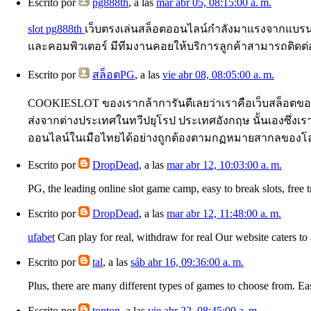
Escrito por
pg888th
, a las
mar abr 05, 08:15:00 a. m.
slot pg888th
เว็บตรงเล่นสล็อตออนไลน์กำลังมาแรงจากแบรนด์ 
และคอมพิวเตอร์ มีทีมงานคอยให้บริการลูกค้าสามารถติดต่
Escrito por
สล็อตPG
, a las
vie abr 08, 08:05:00 a. m.
COOKIESLOT ของเรากล้าการันตีเลยว่าเราคือเว็บสล็อตข
ส่งจากต่างประเทศในทวีปยุโรป ประเทศอังกฤษ นั้นเองซึ่งเ
ออนไลน์ในเมือไทยได้อย่างถูกต้องตามกฏหมายสากลของโ
Escrito por
DropDead
, a las
mar abr 12, 10:03:00 a. m.
PG, the leading online slot game camp, easy to break slots, free t
Escrito por
DropDead
, a las
mar abr 12, 11:48:00 a. m.
ufabet
Can play for real, withdraw for real Our website caters to
Escrito por
tal
, a las
sáb abr 16, 09:36:00 a. m.
Plus, there are many different types of games to choose from. Ea
Escrito por
tonton
, a las
vie abr 22, 08:45:00 a. m.