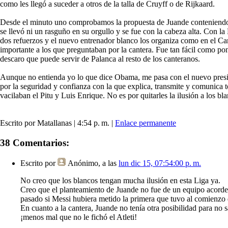
como les llegó a suceder a otros de la talla de Cruyff o de Rijkaard.
Desde el minuto uno comprobamos la propuesta de Juande conteniendo la
se llevó ni un rasguño en su orgullo y se fue con la cabeza alta. Con la
dos refuerzos y el nuevo entrenador blanco los organiza como en el Ca
importante a los que preguntaban por la cantera. Fue tan fácil como pon
descaro que puede servir de Palanca al resto de los canteranos.
Aunque no entienda yo lo que dice Obama, me pasa con el nuevo preside
por la seguridad y confianza con la que explica, transmite y comunica t
vacilaban el Pitu y Luis Enrique. No es por quitarles la ilusión a los b
Escrito por Matallanas | 4:54 p. m. |
Enlace permanente
38 Comentarios:
Escrito por
Anónimo
, a las
lun dic 15, 07:54:00 p. m.
No creo que los blancos tengan mucha ilusión en esta Liga ya.
Creo que el planteamiento de Juande no fue de un equipo acorde a
pasado si Messi hubiera metido la primera que tuvo al comienzo d
En cuanto a la cantera, Juande no tenía otra posibilidad para no 
¡menos mal que no le fichó el Atleti!