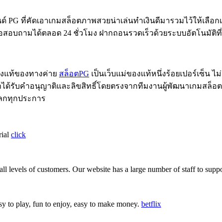
PG ที่คัดเอาเกมสล็อตภาพสวยน่าเล่นทำเงินดีมารวมไว้ให้เลือกเล่
อสอบถามได้ตลอด 24 ชั่วโมง ฝากถอนรวดเร็วด้วยระบบอัตโนมัติท
องแท้ของทางค่าย
สล็อตPG
เป็นเว็บแม่ของแท้หนึ่งร้อยเปอร์เซ็น ไ
ราได้รับคำอนุญาติและลิขสิทธิ์โดยตรงจากทีมงานผู้พัฒนาเกมสล็
ลกทุกประการ
rial
click
 all levels of customers. Our website has a large number of staff to sup
sy to play, fun to enjoy, easy to make money.
betflix