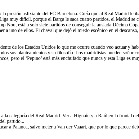
 presión asfixiante del FC Barcelona. Creía que al Real Madrid le iba
 Liga muy difícil, porque el Barça le saca cuatro partidos, el Madrid se 
mp Nou, está a solo siete partidos de conseguir la ansiada Décima Cop
er a uno de ellos. El chaval que dejó el miedo escénico en el descanso,
nte de los Estados Unidos lo que me ocurre cuando veo actuar y hablar 
odos sus planteamientos y su filosofía. Los madridistas pueden soñar co
lancos, pero el ‘Pepino’ está más enchufado que nunca y esta Liga es muy
 la categoría del Real Madrid. Ver a Higuaín y a Raúl en la frontal del
el partido...
sacar a Palanca, salvo meter a Van der Vaaart, que por lo que parece deb