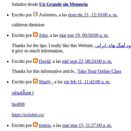
Saludos desde
Un Grande sin Memoria
Escrito por
Anónimo
, a las
dom dic 21, 12:10:00 a. m.
calderon dimision
Escrito por
John
, a las
mar ene 19, 09:50:00 a. m.
Thanks for the tips. I really like this Website,
لود آهنگ های ایرانی
it give so much information,
Escrito por
David
, a las
mié sept 22, 08:24:00 p. m.
Thanks for this informative article..
Take Your Online Class
Escrito por
Sharly
, a las
vie feb 11, 11:42:00 a. m.
เล่นสล็อต
||
bio898
https://octobet.co/
Escrito por
tonton
, a las
mar mar 15, 11:27:00 a. m.