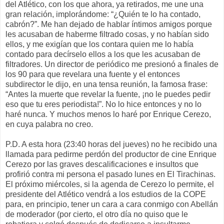
del Atlético, con los que ahora, ya retirados, me une una
gran relación, implorándome: “¿Quién te lo ha contado,
cabrón?”. Me han dejado de hablar íntimos amigos porque
les acusaban de haberme filtrado cosas, y no habían sido
ellos, y me exigían que los contara quien me lo había
contado para decírselo ellos a los que les acusaban de
filtradores. Un director de periódico me presionó a finales de
los 90 para que revelara una fuente y el entonces
subdirector le dijo, en una tensa reunión, la famosa frase:
“Antes la muerte que revelar la fuente, ¡no le puedes pedir
eso que tu eres periodista!”. No lo hice entonces y no lo
haré nunca. Y muchos menos lo haré por Enrique Cerezo,
en cuya palabra no creo.
P.D. A esta hora (23:40 horas del jueves) no he recibido una
llamada para pedirme perdón del productor de cine Enrique
Cerezo por las graves descalificaciones e insultos que
profirió contra mi persona el pasado lunes en El Tirachinas.
El próximo miércoles, si la agenda de Cerezo lo permite, el
presidente del Atlético vendrá a los estudios de la COPE
para, en principio, tener un cara a cara conmigo con Abellán
de moderador (por cierto, el otro día no quiso que le