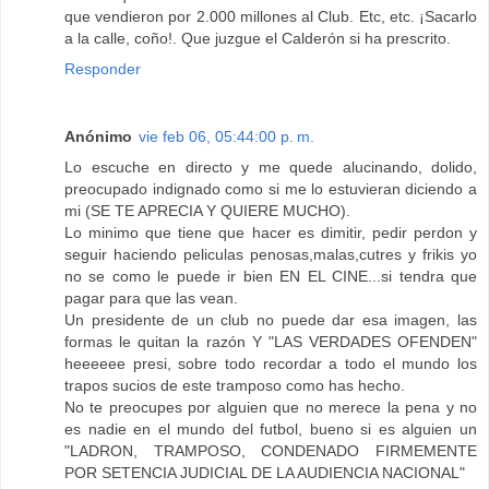
que vendieron por 2.000 millones al Club. Etc, etc. ¡Sacarlo
a la calle, coño!. Que juzgue el Calderón si ha prescrito.
Responder
Anónimo
vie feb 06, 05:44:00 p. m.
Lo escuche en directo y me quede alucinando, dolido,
preocupado indignado como si me lo estuvieran diciendo a
mi (SE TE APRECIA Y QUIERE MUCHO).
Lo minimo que tiene que hacer es dimitir, pedir perdon y
seguir haciendo peliculas penosas,malas,cutres y frikis yo
no se como le puede ir bien EN EL CINE...si tendra que
pagar para que las vean.
Un presidente de un club no puede dar esa imagen, las
formas le quitan la razón Y "LAS VERDADES OFENDEN"
heeeeee presi, sobre todo recordar a todo el mundo los
trapos sucios de este tramposo como has hecho.
No te preocupes por alguien que no merece la pena y no
es nadie en el mundo del futbol, bueno si es alguien un
"LADRON, TRAMPOSO, CONDENADO FIRMEMENTE
POR SETENCIA JUDICIAL DE LA AUDIENCIA NACIONAL"