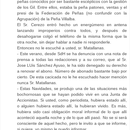
peñas conocidos por ser bastante escépticos con la gestión
de los Gil. Entre ellos, estaba la peña patones, ventas y el
presi de la Federación de Peñas (no confundir con la
Agrupación) de la Peña Villalba.
El Sr. Cerezo entró hecho un energúmeno en antena
lanzando improperios contra todos, y después de
desahogarse colgó el teléfono de la misma forma que la
otra noche, sin dejar hablar a nadie ni responderle.
Entonces no le escuché a usted, sr. Matallanas.
- Este verano, desde SdH se ha denuncia con una nota de
prensa a todas las redacciones y a su correo, que al Sr.
Jose LUis Sánchez Ayuso, le ha sido denegado su derecho
a renovar el abono. Número de abonado bastante bajo por
cierto. De esta cacicada no le he escuchado hacer mención
nunca Sr. Matallanas.
- Estas Navidades, se produjo una de las situaciones más
bochornosas que se hayan podido vivir en una Junta de
Accionistas. Si usted, como periodista, hubiera estado allí,
o alguien hubiera estado allí, la hubieran vivido. Es más,
hubiera sido casi obligación moral informal de lo que allí
aconteció aquella noche y de lo que allí pasó. No se si será
consciente de aquel hecho, pero le invito a que se informe,
si quiere, yo mismo le puedo informar.