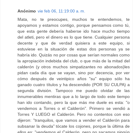
Anónimo
vie feb 06, 11:19:00 a. m.
Mata, no te preocupes, muchos te entendemos, te
apoyamos y estamos contigo, porque pensamos como tú,
que esta gente debería haberse ido hace mucho tiempo
del atleti, pero el dinero es lo que tiene. Cualquier persona
decente y que de verdad quisiera a este equipo, si
estuviese en la situación de estas dos personas ya se
habría ido. Quizás no por cosas que serían normales como
la apropiación indebida del club, o que más de la mitad del
calderón (y otros muchos simpatizantes no abonados)les
pidan cada día que se vayan, sino por decencia, por ver
cómo después de veintipico años "su" equipo sólo ha
ganado cuatro títulos y ha descendido (POR SU CULPA) a
segunda división. Tampoco me puedo olvidar de las
innumerables mentiras que a lo largo de todo este tiempo
han ido contando, pero la que más me duele es esta: "o
vendemos a Torres o el Calderón". Primero se vendió a
Torres Y LUEGO el Calderón. Pero no contentos con eso
dijeron: "tranquilos, que vamos a vender el Calderón para
subsanar la deuda" tócate los cojones, porque la última de
ellos es: "vendemos el Calderón, pero no sacamos ningún