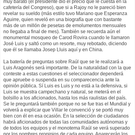
muy barato (el presidente dio el precio que le cuesta en la
cafetería del Congreso), que si a Rajoy no le pareció bien
revelar su sueldo (más estilo tuvo Mariano que Esperanza
Aguirre, quien reveló en una biografía que con bastante
más de un millón de pesetas de emolumentos mensuales
no llegaba a final de mes). También se recuerda aún el
monumental mosqueo de Carod Rovira cuando le llamaron
José Luis y saltó como un resorte, muy rebotado, diciendo
que él se llamaba Josep Lluis aquí y en China.
La batería de preguntas sobre Raúl que se le realizará a
Luis Aragonés será importante. De la naturalidad con la que
conteste a estas cuestiones el seleccionador dependerá
que apruebe o suspenda en su comparecencia ante la
opinión pública. Sí Luis es Luis y no está a la defensiva, si
Luis se muestra campechano y natural, se meterá en el
bolsillo a los aficionados, hasta los más raulistas del país.
Se le preguntará también porque no se fue tras el Mundial y
volverá a explicar que Villar le convenció y se portó muy
bien con él en esa ocasión. En la selección de ciudadanos
habrá aficionados de todas las comunidades autónomas y
de todos los equipos y el monotema Raúl se verá superado
por los nombres propipios de cada equipo. Aparecerán los