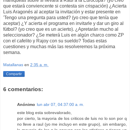
maniqueas sobre si llevará a Raúl a la Eurocopa? (yo creo
que estará conviencente si contesta sin crispación) ¿Acierta
Luis Aragonés al aceptar la invitación y estar presente en
'Tengo una pregunta para usted? (yo creo que tenía que
aceptar) ¿Y acierta el programa en invitarle y dar un giro al
fútbol? (yo creo que es un acierto). ¿Apretarán mucho al
seleccionador? ¿Se meterá Luis en algún charco como ZP
con el cafelito y Rajoy con su sueldo? Todas estas
cuestiones y muchas más las resolveremos la próxima
semana.
Matallanas
en
2:35 a. m.
Compartir
6 comentarios:
Anónimo
lun abr 07, 04:37:00 a. m.
este blog esta sobrevalorado,
por cierto, la mayoria de los criticos de luis no lo son por q
no lleve a raul (yo me incluyo en este grupo), sin embargo,
la mayoria de los q lo apoyan son los atleticos q tienen un