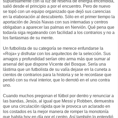
supuestamente con la luz de reserva de energía encendida,
salió desde el principio a por el encuentro. Pero de nuevo
se topó con un equipo organizado que dejó sus carencias
en la elaboración al descubierto. Sólo en el primer tiempo la
aportación de Jesús Navas con sus internadas y centros
obligaban a aparecer las palmas en Nervión. Qué pena que
todavía siga regateando con facilidad a los contrarios y no a
los fantasmas de su mente.
Un futbolista de su categoría se merece enfundarse la
«Roja» y disfrutar con los arquitectos de la selección. Sus
amagos y profundidad serían otro arma más que sumar al
arsenal del que dispone Vicente del Bosque. Sería una
lástima que un futbolista de su valía dejase en la cuneta a
cientos de contrarios para la historia y se le recordase que
perdió con su rival interior, que lo derrotó en el uno contra
uno.
Cuando muchos pregonan el fútbol por dentro y renunciar a
las bandas, Jesús, al igual que Messi y Robben, demuestra
que una circulación rápida que le provoca un aclarado en
los costados es la mejor manera de romper la monotonía
que habita hoy en día por el centro. Así también lo entendió